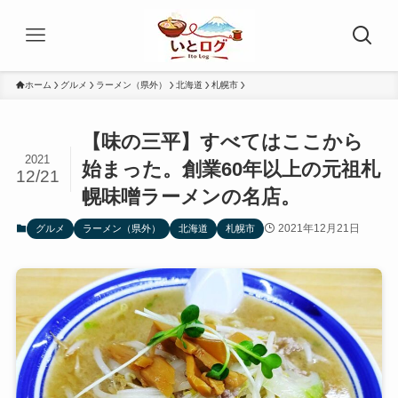
ホーム
グルメ
ラーメン（県外）
北海道
札幌市
【味の三平】すべてはここから
2021
始まった。創業60年以上の元祖札
12/21
幌味噌ラーメンの名店。
2021年12月21日
グルメ
ラーメン（県外）
北海道
札幌市