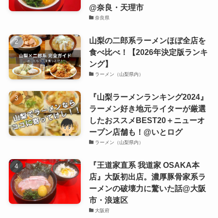
@奈良・天理市
奈良県
山梨の二郎系ラーメンほぼ全店を
食べ比べ！【2026年決定版ランキ
ング】
ラーメン（山梨県内）
『山梨ラーメンランキング2024』
ラーメン好き地元ライターが厳選
したおススメBEST20＋ニューオ
ープン店舗も！@いとログ
ラーメン（山梨県内）
『王道家直系 我道家 OSAKA本
店』大阪初出店。濃厚豚骨家系ラ
ーメンの破壊力に驚いた話@大阪
市・浪速区
大阪府