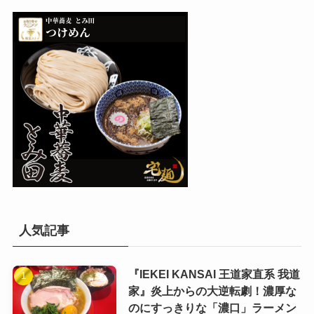
人気記事
『IEKEI KANSAI 王道家直系 我道
家』炎上からの大逆転劇！濃厚な
のにすっきりな「濃口」ラーメン