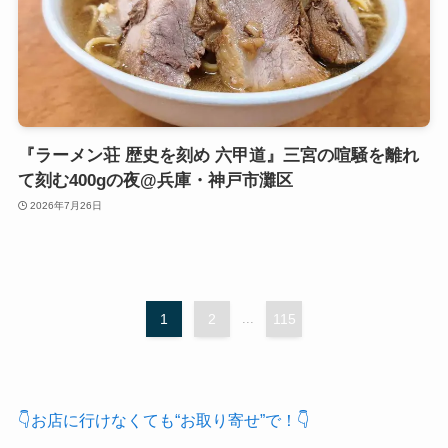
『ラーメン荘 歴史を刻め 六甲道』三宮の喧騒を離れ
て刻む400gの夜@兵庫・神戸市灘区
2026年7月26日
1
2
...
115
👇お店に行けなくても“お取り寄せ”で！👇