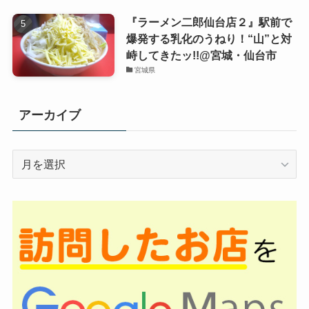
『ラーメン二郎仙台店２』駅前で
爆発する乳化のうねり！“山”と対
峙してきたッ!!@宮城・仙台市
宮城県
アーカイブ
ア
ー
カ
イ
ブ