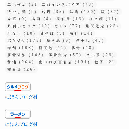
(2)
(73)
二毛作店
二郎インスパイア
(2)
(35)
(139)
(82)
冷やし麺
名店
味噌
塩
(9)
(4)
(13)
(11)
家系
寿司
居酒屋
担々麺
(12)
(77)
(23)
月刊いとログ
朝OK
期間限定
(18)
(3)
(14)
汁なし
油そば
海鮮
(175)
(5)
(43)
深夜OK
焼き鳥
煮干し
(163)
(11)
(48)
老舗
観光地
豚骨
(143)
(57)
(26)
豚骨醤油
豚骨魚介
辛い系
(264)
(131)
(2)
醤油
食べログ百名店
餃子
(26)
鶏白湯
にほんブログ村
にほんブログ村