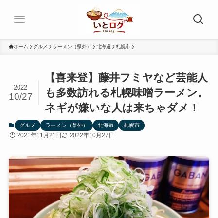
ホーム
グルメ
ラーメン（県外）
北海道
札幌市
【喜来登】藤井フミヤなど芸能人
2022
も多数訪れる札幌味噌ラーメン。
10/27
ネギが嫌いな人は来ちゃダメ！
グルメ
ラーメン（県外）
北海道
札幌市
2021年11月21日
2022年10月27日