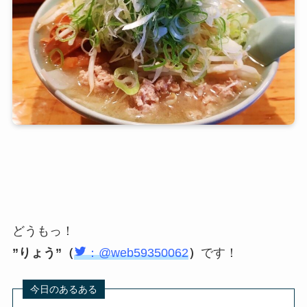
どうもっ！
”りょう”（
：@web59350062
）
です！