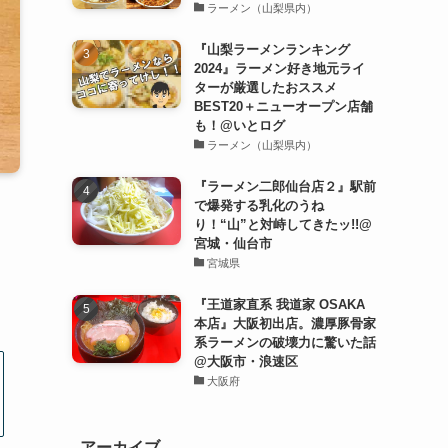
ラーメン（山梨県内）
『山梨ラーメンランキング
2024』ラーメン好き地元ライ
ターが厳選したおススメ
BEST20＋ニューオープン店舗
も！@いとログ
ラーメン（山梨県内）
『ラーメン二郎仙台店２』駅前
で爆発する乳化のうね
り！“山”と対峙してきたッ!!@
宮城・仙台市
宮城県
『王道家直系 我道家 OSAKA
本店』大阪初出店。濃厚豚骨家
系ラーメンの破壊力に驚いた話
@大阪市・浪速区
大阪府
アーカイブ