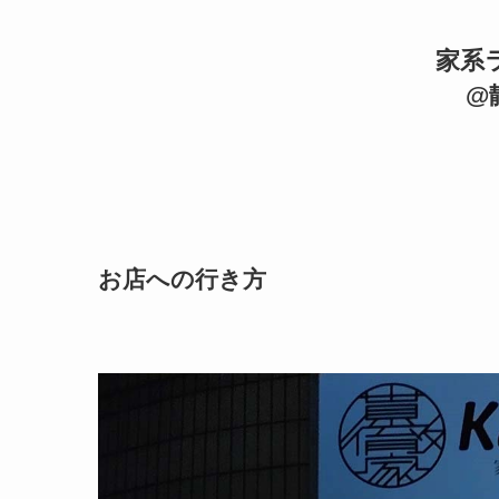
家系
@
お店への行き方