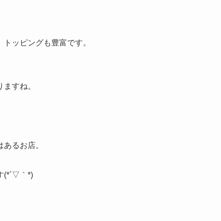
、トッピングも豊富です。
りますね。
はあるお店。
´▽｀*)