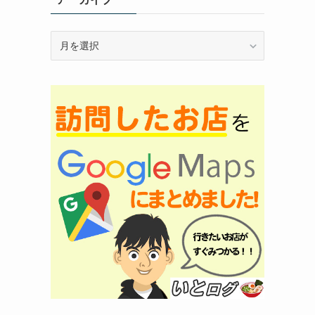
ア
ー
カ
イ
ブ
。