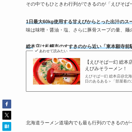
その中でもひときわ行列ができるのが「えびそば
1日最大60kg使用する甘えびからとった出汁のス
味は味噌・醤油・塩、さらに豚骨スープの量、麺
総本店は札幌市のすすきのから近い「東本願寺前駅
あわせて読みたい
【えびそば一幻 総本
えびみそラーメン！
えびそば一幻 総本店@北海道札
日のあるある＞「部屋着のス
北海道ラーメン道場内でも最も行列のできるのが