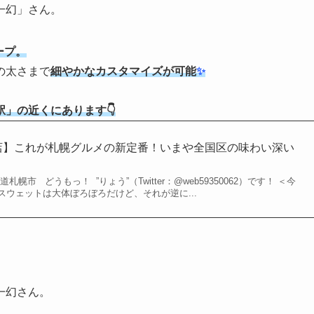
一幻」さん。
ープ。
の太さまで
細やかなカスタマイズが可能
✨
」の近くにあります👇
店】これが札幌グルメの新定番！いまや全国区の味わい深い
幌市 どうもっ！ ”りょう”（Twitter：@web59350062）です！ ＜今
ウェットは大体ぼろぼろだけど、それが逆に...
一幻さん。