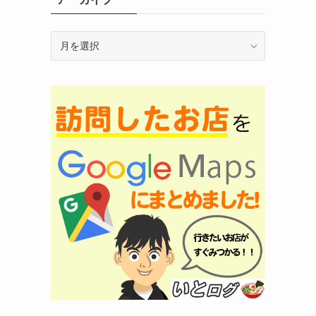
ア
ー
カ
イ
ブ