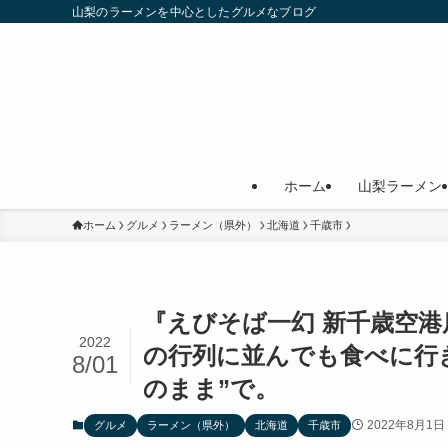
山梨のラーメンを中心としたグルメなブログ
ホーム
山梨ラーメン
ホーム
グルメ
ラーメン（県外）
北海道
千歳市
『えびそば一幻 新千歳空
2022
の行列に並んでも食べに行
8/01
のまま”で。
2022年8月1日
グルメ
ラーメン（県外）
北海道
千歳市