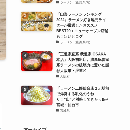
ラーメン（山梨県内）
『山梨ラーメンランキング
2024』ラーメン好き地元ライ
ターが厳選したおススメ
BEST20＋ニューオープン店舗
も！@いとログ
ラーメン（山梨県内）
『王道家直系 我道家 OSAKA
本店』大阪初出店。濃厚豚骨家
系ラーメンの破壊力に驚いた話
@大阪市・浪速区
大阪府
『ラーメン二郎仙台店２』駅前
で爆発する乳化のうね
り！“山”と対峙してきたッ!!@
宮城・仙台市
宮城県
アーカイブ