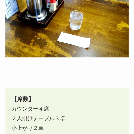
【席数】
カウンター４席
２人掛けテーブル３卓
小上がり２卓