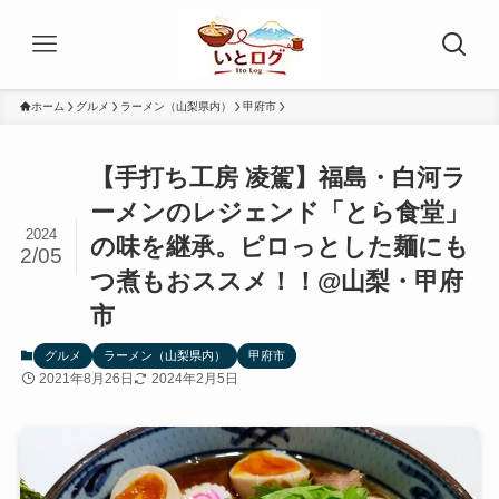
ホーム
グルメ
ラーメン（山梨県内）
甲府市
【手打ち工房 凌駕】福島・白河ラ
ーメンのレジェンド「とら食堂」
2024
の味を継承。ピロっとした麺にも
2/05
つ煮もおススメ！！@山梨・甲府
市
グルメ
ラーメン（山梨県内）
甲府市
2021年8月26日
2024年2月5日