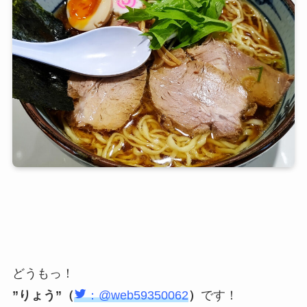
どうもっ！
”りょう”（
：@web59350062
）
です！