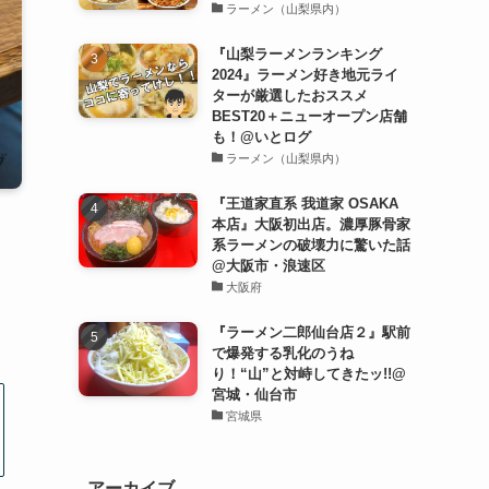
ラーメン（山梨県内）
『山梨ラーメンランキング
2024』ラーメン好き地元ライ
ターが厳選したおススメ
BEST20＋ニューオープン店舗
も！@いとログ
ラーメン（山梨県内）
『王道家直系 我道家 OSAKA
本店』大阪初出店。濃厚豚骨家
系ラーメンの破壊力に驚いた話
@大阪市・浪速区
大阪府
『ラーメン二郎仙台店２』駅前
で爆発する乳化のうね
り！“山”と対峙してきたッ!!@
宮城・仙台市
宮城県
アーカイブ