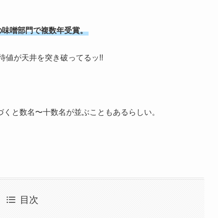
の味噌部門で複数年受賞。
待値が天井を突き破ってるッ!!
づくと数名〜十数名が並ぶこともあるらしい。
目次