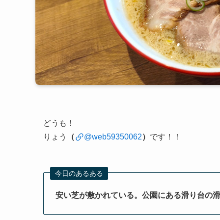
どうも！
りょう
（
@web59350062
）
です！！
今日のあるある
安い芝が敷かれている。公園にある滑り台の