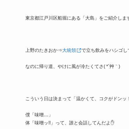
東京都江戸川区船堀にある「大島」をご紹介しま
上野のたきおか⇒
大統領
で立ち飲みをハシゴし
なのに帰り道、やけに風が冷たくてさ( *´艸｀)
こういう日は決まって「温かくて、コクがドンッ
僕「味噌…」
体「味噌ッ!!」って、誰と会話してんだよ✋