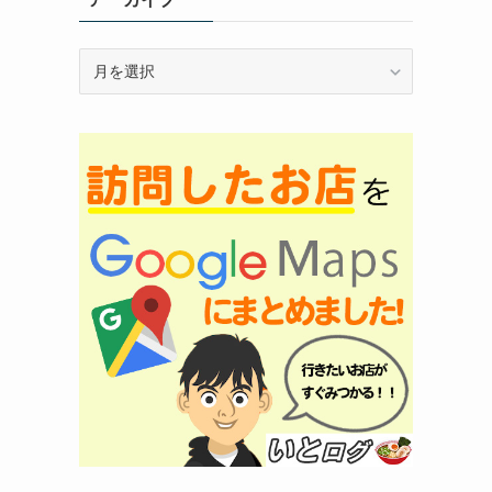
ア
ー
カ
イ
ブ