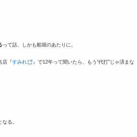
る
って話、しかも船堀のあたりに。
名店『
すみれ
』で12年って聞いたら、もう“代打”じゃ済まな
となる。