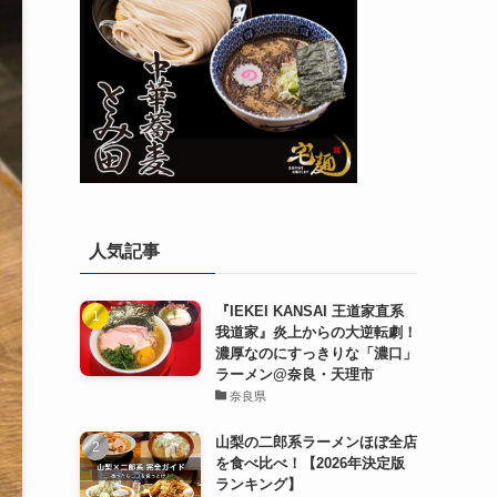
人気記事
『IEKEI KANSAI 王道家直系
我道家』炎上からの大逆転劇！
濃厚なのにすっきりな「濃口」
ラーメン@奈良・天理市
奈良県
山梨の二郎系ラーメンほぼ全店
を食べ比べ！【2026年決定版
ランキング】