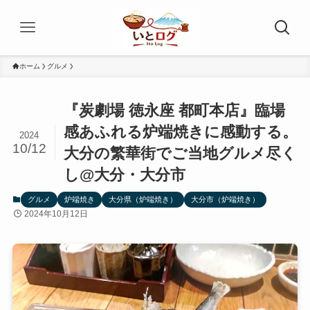
ホーム
グルメ
『炭劇場 徳永座 都町本店』臨場
感あふれる炉端焼きに感動する。
2024
10/12
大分の繁華街でご当地グルメ尽く
し@大分・大分市
グルメ
炉端焼き
大分県（炉端焼き）
大分市（炉端焼き）
2024年10月12日