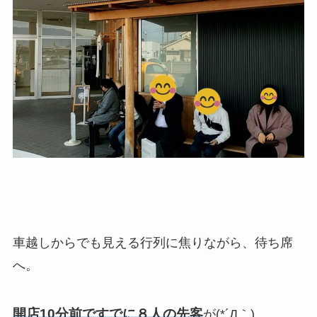
車越しからでも見える行列に焦りながら、待ち席
へ。
開店10分前ですでに８人の先客
が(*´Д｀)