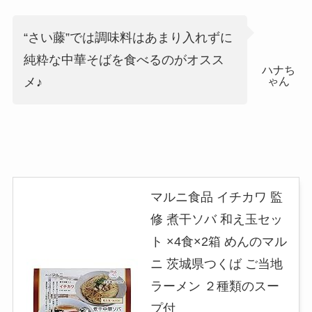
“さい藤”では調味料はあまり入れずに
純粋な中華そばを食べるのがオスス
ハナち
ゃん
メ♪
マルニ食品 イチカワ 監
修 煮干ソバ 和え玉セッ
ト ×4食×2箱 めんのマル
ニ 茨城県つくば ご当地
ラーメン ２種類のスー
プ付