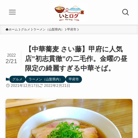
ホーム
グルメ
ラーメン（山梨県内）
甲府市
【中華蕎麦 さい藤】甲府に人気
2022
店”初志貫徹”の二毛作。金曜の昼
2/21
限定の綺麗すぎる中華そば。
グルメ
ラーメン（山梨県内）
甲府市
2021年12月17日
2022年2月21日