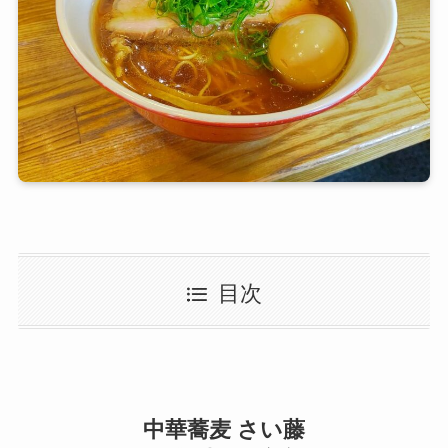
目次
中華蕎麦 さい藤