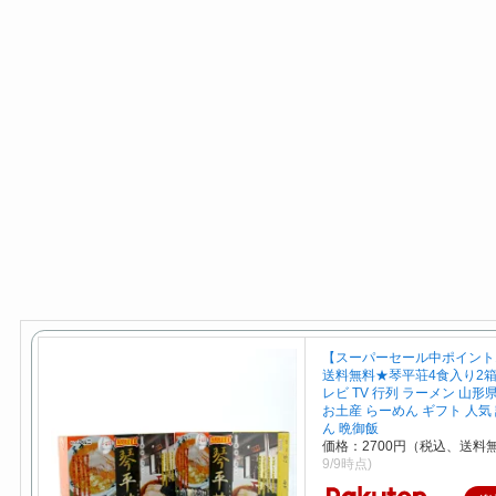
【スーパーセール中ポイント
送料無料★琴平荘4食入り2箱
レビ TV 行列 ラーメン 山形
お土産 らーめん ギフト 人気 
ん 晩御飯
価格：2700円（税込、送料無
9/9時点)