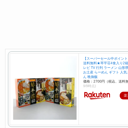
【スーパーセール中ポイント
送料無料★琴平荘4食入り2箱
レビ TV 行列 ラーメン 山形
お土産 らーめん ギフト 人気 
ん 晩御飯
価格：2700円（税込、送料無
9/9時点)
楽