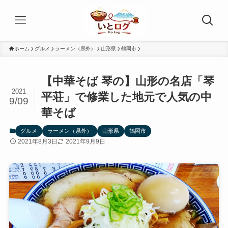
ホーム
グルメ
ラーメン（県外）
山形県
鶴岡市
【中華そば 琴の】山形の名店「琴
2021
平荘」で修業した地元で人気の中
9/09
華そば
グルメ
ラーメン（県外）
山形県
鶴岡市
2021年8月3日
2021年9月9日