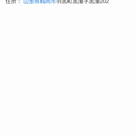
住所：
山形県
鶴岡市
羽黒町黒瀬字黒瀬202