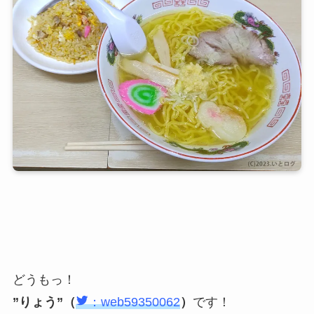
どうもっ！
”りょう”（
：web59350062
）
です！