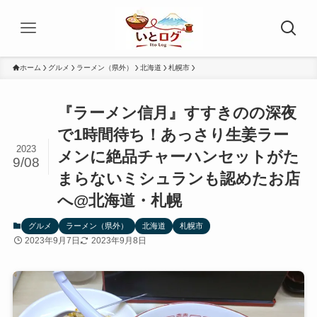
ホーム
グルメ
ラーメン（県外）
北海道
札幌市
『ラーメン信月』すすきのの深夜
で1時間待ち！あっさり生姜ラー
2023
メンに絶品チャーハンセットがた
9/08
まらないミシュランも認めたお店
へ@北海道・札幌
グルメ
ラーメン（県外）
北海道
札幌市
2023年9月7日
2023年9月8日