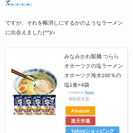
て、、、。
ですが、それを帳消しにするかのようなラーメン
に出会えました(^^)/♪
みなみかわ製麺 つらら
オホーツクの塩ラーメン
オホーツク海水100％の
塩1食×4袋
created by
Rinker
御影新生堂
Amazon
楽天市場
Yahooショッピング