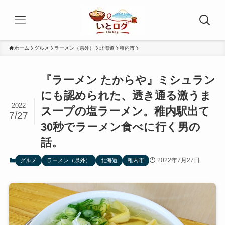
ホーム
グルメ
ラーメン（県外）
北海道
稚内市
『ラーメン たからや』ミシュラン
にも認められた、透き通る激うま
2022
スープの塩ラーメン。稚内駅出て
7/27
30秒でラーメン食べに行く男の
話。
2022年7月27日
グルメ
ラーメン（県外）
北海道
稚内市