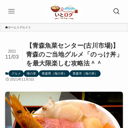
ホーム
グルメ
【青森魚菜センター(古川市場)】
2021
青森のご当地グルメ「のっけ丼」
11/03
を最大限楽しむ攻略法＾＾
グルメ
海の幸
青森県（海の幸）
青森市（海の幸）
2021年11月3日