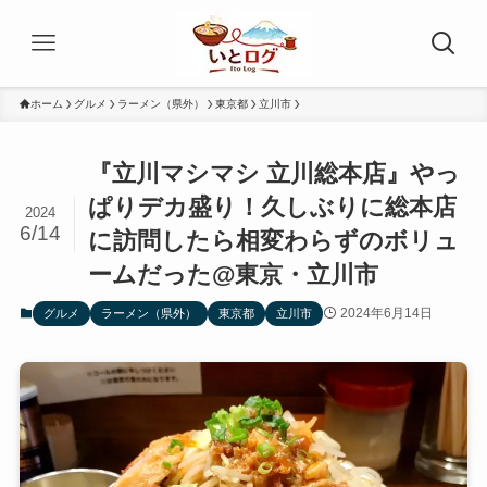
ホーム
グルメ
ラーメン（県外）
東京都
立川市
『立川マシマシ 立川総本店』やっ
ぱりデカ盛り！久しぶりに総本店
2024
6/14
に訪問したら相変わらずのボリュ
ームだった@東京・立川市
2024年6月14日
グルメ
ラーメン（県外）
東京都
立川市