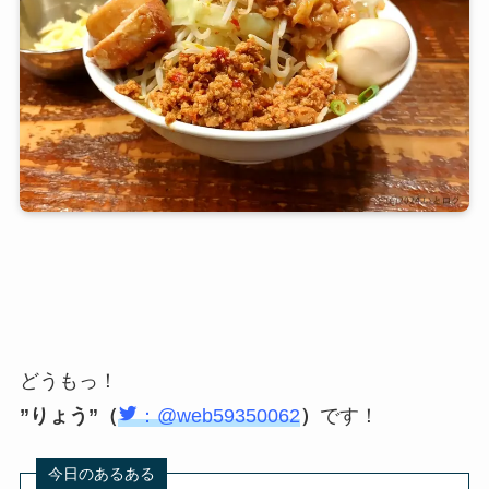
どうもっ！
”りょう”（
：@web59350062
）
です！