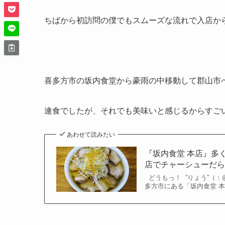
ちばから初訪問の僕でもスムーズな流れで入店から
喜多方市の坂内食堂から豪雨の中移動して郡山市
連食でしたが、それでも美味いと感じるからすごい
あわせて読みたい
『坂内食堂 本店』多
店でチャーシューだらけ
どうもっ！ ”りょう”（：@
多方市にある「坂内食堂 本店