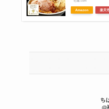
宅麺.com
Amazon
楽天
ち
@