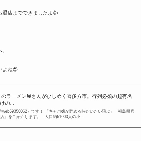
退店までできましたよ👍
へ。
よね😍
くのラーメン屋さんがひしめく喜多方市。行列必須の超有名
の...
web59350062）です！ 「キャバ嬢が辞める時だいたい飛ぶ」 福島県喜
」をご紹介します。 人口約51000人の小...