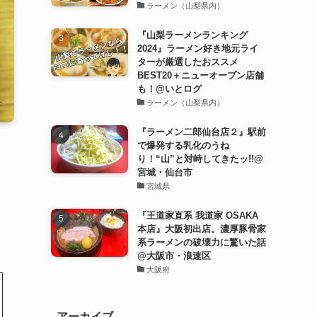
ラーメン（山梨県内）
『山梨ラーメンランキング
2024』ラーメン好き地元ライ
ターが厳選したおススメ
BEST20＋ニューオープン店舗
も！@いとログ
ラーメン（山梨県内）
『ラーメン二郎仙台店２』駅前
で爆発する乳化のうね
り！“山”と対峙してきたッ!!@
宮城・仙台市
宮城県
『王道家直系 我道家 OSAKA
本店』大阪初出店。濃厚豚骨家
系ラーメンの破壊力に驚いた話
@大阪市・浪速区
大阪府
アーカイブ