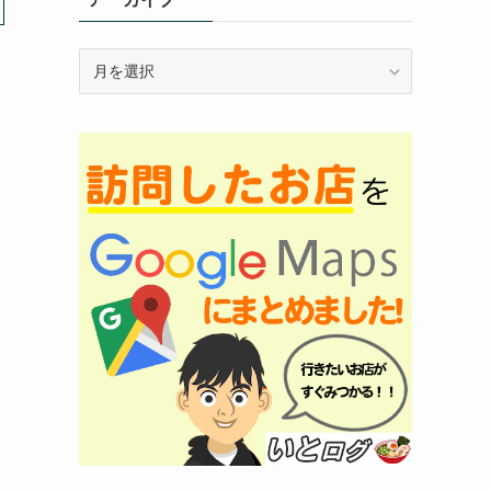
ア
ー
カ
イ
ブ