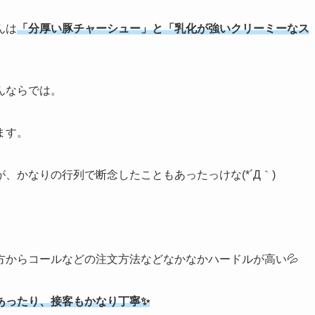
んは
「分厚い豚チャーシュー」と「乳化が強いクリーミーなス
んならでは。
ます。
、かなりの行列で断念したこともあったっけな(*´Д｀)
方からコールなどの注文方法などなかなかハードルが高い💦
あったり、接客もかなり丁寧✨