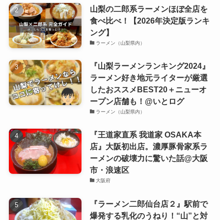
山梨の二郎系ラーメンほぼ全店を
食べ比べ！【2026年決定版ランキ
ング】
ラーメン（山梨県内）
『山梨ラーメンランキング2024』
ラーメン好き地元ライターが厳選
したおススメBEST20＋ニューオ
ープン店舗も！@いとログ
ラーメン（山梨県内）
『王道家直系 我道家 OSAKA本
店』大阪初出店。濃厚豚骨家系ラ
ーメンの破壊力に驚いた話@大阪
市・浪速区
大阪府
『ラーメン二郎仙台店２』駅前で
爆発する乳化のうねり！“山”と対