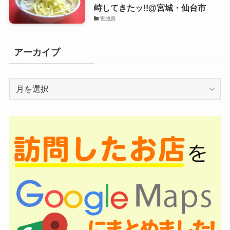
峙してきたッ!!@宮城・仙台市
宮城県
アーカイブ
ア
ー
カ
イ
ブ