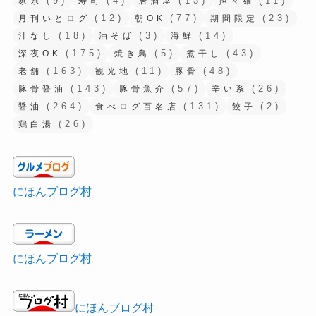
(9)
(4)
(13)
(11)
家系
寿司
居酒屋
担々麺
(12)
(77)
(23)
月刊いとログ
朝OK
期間限定
(18)
(3)
(14)
汁なし
油そば
海鮮
(175)
(5)
(43)
深夜OK
焼き鳥
煮干し
(163)
(11)
(48)
老舗
観光地
豚骨
(143)
(57)
(26)
豚骨醤油
豚骨魚介
辛い系
(264)
(131)
(2)
醤油
食べログ百名店
餃子
(26)
鶏白湯
にほんブログ村
にほんブログ村
にほんブログ村