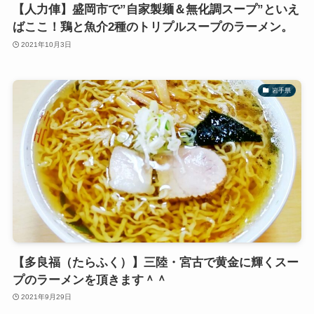
【人力俥】盛岡市で”自家製麺＆無化調スープ”といえ
ばここ！鶏と魚介2種のトリプルスープのラーメン。
2021年10月3日
岩手県
【多良福（たらふく）】三陸・宮古で黄金に輝くスー
プのラーメンを頂きます＾＾
2021年9月29日