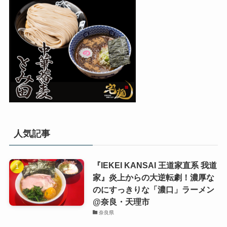
人気記事
『IEKEI KANSAI 王道家直系 我道
家』炎上からの大逆転劇！濃厚な
のにすっきりな「濃口」ラーメン
@奈良・天理市
奈良県