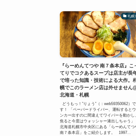
札幌
『らーめんてつや 南７条本店』こ
てりでコクあるスープは店主が長
で培った知識・技術による大作。
幌でこのラーメン店は外せません
北海道・札幌
どうもっ！”りょう”（：web59350062）
す！ 「ペーパードライバー、運転すると
ンカー出すのに間違えてワイパーを動かし
焦ると今度はウォッシャー液出しちゃう
北海道札幌市中央区にある「らーめんてつ
南７条本店」をご紹介します。 1997...