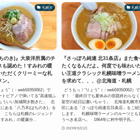
札幌市
札幌
ちのき)』大泉洋所属のチ
『さっぽろ純連 北31条店』また食
スも認めた！すみれの暖
たくなるんだよ。何度でも味わい
いただくクリーミーな札
い王道クラシック札幌味噌ラーメ
メン。
を求めて、、、@北海道・札幌
う”（：web59350062）で
どうもっ！”りょう”（：web59350062）
ートピアノで弾いてる"高速猫ふ
す！ 「最終日でも夏休みの宿題終わらな
もういい加減聞き飽きた」 北
架空の絵日記書いちゃう」 北海道札幌市
にある「八乃木(はちのき)」を
区にある「さっぽろ純連北31条店」をご紹
。 こちらは札幌のレジェンド
します。 札幌味噌ラーメンのルーツとも
すみれ」の暖簾分...
うべき名店へ。 1964年に村中明子氏...
2023年9月1日