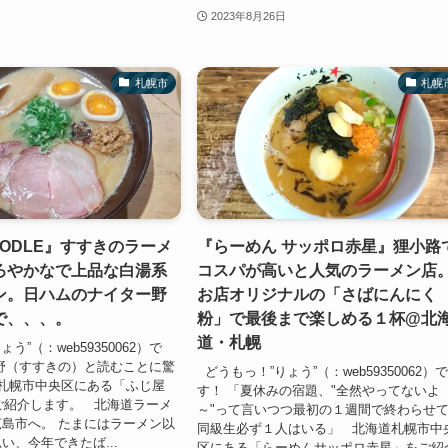
2023年8月26日
札幌市
札幌
ODLE』すすきのラーメ
『らーめん サッポロ赤星』狸小路
ろやかなで上品な白湯系
コスパが高いと人気のラーメン店
ン。日ハムのナイター野
お店オリジナルの「さばにんにく
で、、、。
粉」で最後まで楽しめる１杯@北
道・札幌
う”（：web59350062）で
野（すすきの）と読むことに驚
どうもっ！”りょう”（：web59350062）
札幌市中央区にある「ふじ屋
す！ 「夏休みの宿題、"全然やってないよ
をご紹介します。 北海道ラーメ
～"って言いつつ最初の１週間で終わらせ
島市へ。 たまにはラーメン以
同級生必ず１人はいる」 北海道札幌市中
い、今年できたば...
区にある「らーめんサッポロ赤星」をご紹