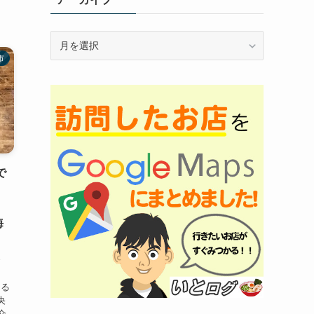
ア
ー
市
カ
イ
ブ
で
。
海
で
てる
央
介