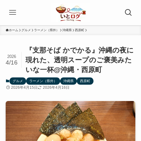
ホーム
グルメ
ラーメン（県外）
沖縄県
西原町
『支那そば かでかる』沖縄の夜に
2026
現れた、透明スープのご褒美みた
4/16
いな一杯@沖縄・西原町
グルメ
ラーメン（県外）
沖縄県
西原町
2026年4月15日
2026年4月16日