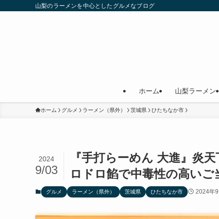
山梨のラーメンを中心としたグルメなブログ
ホーム
山梨ラーメン
ホーム
グルメ
ラーメン（県外）
茨城県
ひたちなか市
『手打らーめん 大進』炎
2024
9/03
ロドロ餡で中毒性の高いご
2024年
グルメ
ラーメン（県外）
茨城県
ひたちなか市