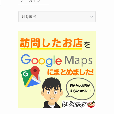
ア
ー
カ
イ
ブ