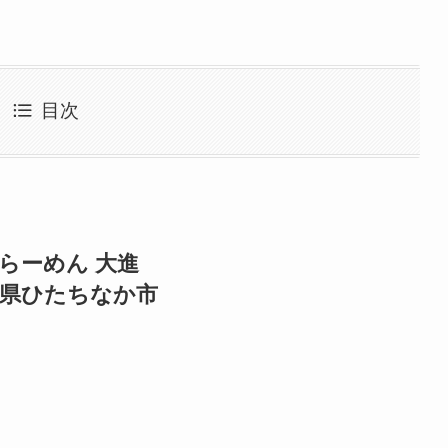
目次
らーめん 大進
城県ひたちなか市