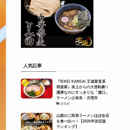
人気記事
『IEKEI KANSAI 王道家直系
我道家』炎上からの大逆転劇！
濃厚なのにすっきりな「濃口」
ラーメン@奈良・天理市
奈良県
山梨の二郎系ラーメンほぼ全店
を食べ比べ！【2026年決定版
ランキング】