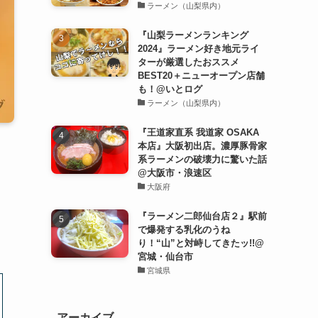
ラーメン（山梨県内）
『山梨ラーメンランキング
2024』ラーメン好き地元ライ
ターが厳選したおススメ
BEST20＋ニューオープン店舗
も！@いとログ
ラーメン（山梨県内）
『王道家直系 我道家 OSAKA
本店』大阪初出店。濃厚豚骨家
系ラーメンの破壊力に驚いた話
@大阪市・浪速区
大阪府
『ラーメン二郎仙台店２』駅前
で爆発する乳化のうね
り！“山”と対峙してきたッ!!@
宮城・仙台市
宮城県
アーカイブ