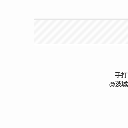
手打
@茨