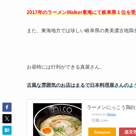
2017年のラーメンWalker東海にて岐阜県１位を
また、東海地方では珍しい岐阜県の奥美濃古地鶏
お昼時には行列ができる真屋さん。
古風な雰囲気のお店はまるで日本料理屋さんのようで
ラーメンにっこう鶏白
created by
Rinker
宅麺.com
Amazon
楽天