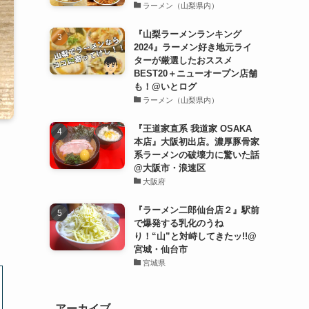
ラーメン（山梨県内）
『山梨ラーメンランキング
2024』ラーメン好き地元ライ
ターが厳選したおススメ
BEST20＋ニューオープン店舗
も！@いとログ
ラーメン（山梨県内）
『王道家直系 我道家 OSAKA
本店』大阪初出店。濃厚豚骨家
系ラーメンの破壊力に驚いた話
@大阪市・浪速区
大阪府
『ラーメン二郎仙台店２』駅前
で爆発する乳化のうね
り！“山”と対峙してきたッ!!@
宮城・仙台市
宮城県
アーカイブ