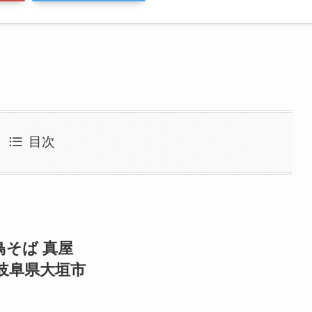
目次
鳥そば 真屋
岐阜県大垣市