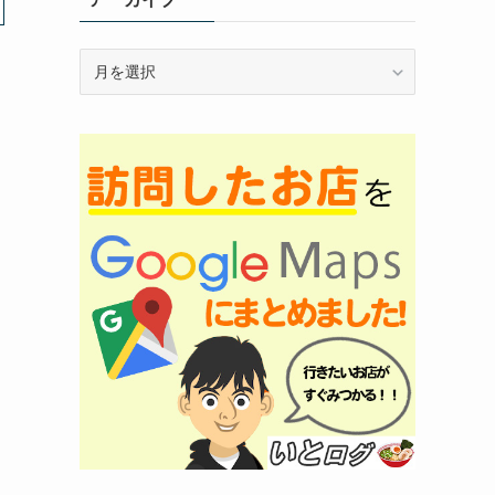
ア
ー
カ
イ
ブ