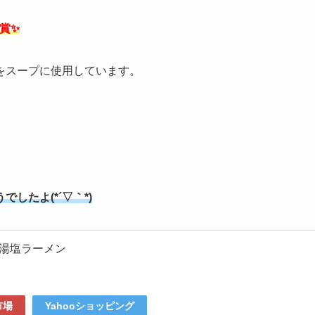
受賞✨
をスープに使用しています。
したよ(*´▽｀*)
湯塩ラーメン
市場
Yahooショッピング