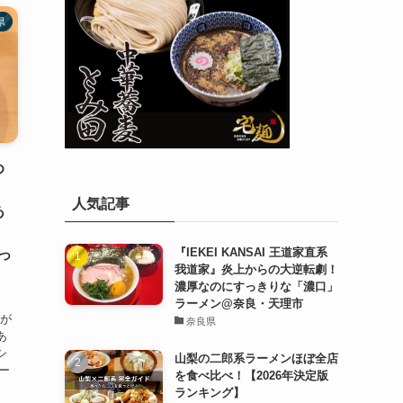
県
め
人気記事
あ
『IEKEI KANSAI 王道家直系
っ
我道家』炎上からの大逆転劇！
濃厚なのにすっきりな「濃口」
で
ラーメン@奈良・天理市
識が
奈良県
あ
シ
山梨の二郎系ラーメンほぼ全店
ー
を食べ比べ！【2026年決定版
ランキング】