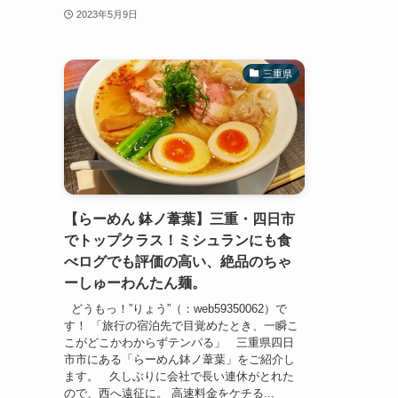
2023年5月9日
三重県
【らーめん 鉢ノ葦葉】三重・四日市
でトップクラス！ミシュランにも食
べログでも評価の高い、絶品のちゃ
ーしゅーわんたん麺。
どうもっ！”りょう”（：web59350062）で
す！ 「旅行の宿泊先で目覚めたとき、一瞬こ
こがどこかわからずテンパる」 三重県四日
市市にある「らーめん鉢ノ葦葉」をご紹介し
ます。 久しぶりに会社で長い連休がとれた
ので、西へ遠征に。 高速料金をケチる...