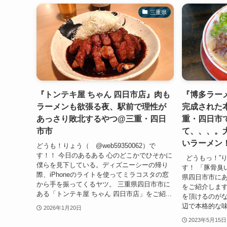
三重県
『トンテキ屋 ちゃん 四日市店』肉も
『博多ラー
ラーメンも欲張る夜、駅前で理性が
完成された
あっさり敗北するやつ@三重・四日
重・四日市
市市
て、、、。
いラーメン
どうも！りょう（ @web59350062）で
す！！ 今日のあるある 心のどこかでひそかに
どうもっ！”りょ
僕らを見下している。ディズニーシーの帰り
す！ 「豚骨臭
際、iPhoneのライトを使ってミラコスタの窓
県四日市市にあ
から手を振ってくるヤツ。 三重県四日市市に
をご紹介しま
ある「トンテキ屋 ちゃん 四日市店」をご紹...
を頂けるのがな
辺で本格的な味
2026年1月20日
2023年5月15日