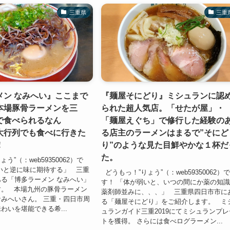
三重県
三重
メン なみへい』ここまで
『麺屋そにどり』ミシュランに認
本場豚骨ラーメンを三
られた超人気店。「せたが屋」・
で食べられるなん
「麺屋えぐち」で修行した経験の
大行列でも食べに行きた
る店主のラーメンはまるで”そにど
！
り”のような見た目鮮やかな１杯だ
た。
う”（：web59350062）で
いと逆に味に期待する」 三重
どうもっ！”りょう”（：web59350062）
る「博多ラーメン なみへい」
す！ 「体が弱いと、いつの間にか薬の知
す。 本場九州の豚骨ラーメン
薬剤師並みに、、、」 三重県四日市市に
みへいさん。 三重・四日市周
る「麺屋そにどり」をご紹介します。 ミ
わいを堪能できる希...
ュランガイド三重2019にてミシュランプレ
トを獲得。 さらには食べログラーメン...