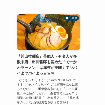
三重県
『川出拉麺店』芸能人・有名人が多
数来店！出川哲郎も認めた「でーか
わラーメン」は海苔が美味くてヤバ
イよヤバイよっｗｗｗ
どうもっ！”りょう”（：web59350062）で
す！ 「"ヤバイよヤバイよ"は実際そんなに言
ってない」 三重県桑名市にある「川出拉麺
店」をご紹介します。 桑名市で大正元年に
開業した海苔問屋「川出海苔店」。 「桑名浅
草のり」など高級海苔を扱う老舗がオ...