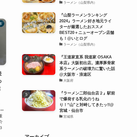
ラーメン（山梨県内）
『山梨ラーメンランキング
2024』ラーメン好き地元ライ
県
ターが厳選したおススメ
BEST20＋ニューオープン店舗
も！@いとログ
ラーメン（山梨県内）
『王道家直系 我道家 OSAKA
本店』大阪初出店。濃厚豚骨家
系ラーメンの破壊力に驚いた話
続
@大阪市・浪速区
わ
大阪府
ま
『ラーメン二郎仙台店２』駅前
で爆発する乳化のうね
で
り！“山”と対峙してきたッ!!@
ピー
宮城・仙台市
重
宮城県
介
３
アーカイブ