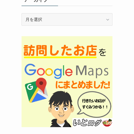
ア
ー
カ
イ
ブ