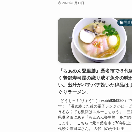
2023年5月11日
三重
『らぁめん登里勝』桑名市で３代
く老舗寿司屋の織り成す魚介の味
い。出汁がバチバチ効いた絶品は
ぐりラーメン。
どうもっ！”りょう”（：web59350062）
す！ 「温め終えた後の電子レンジがピー
うるさくても数回はスルーしちゃう」 三
県桑名市にある「らぁめん登里勝」をご紹
します。 こちらは元々桑名市で70年以上
代続く寿司屋さん。 ３代目の丹羽店主...