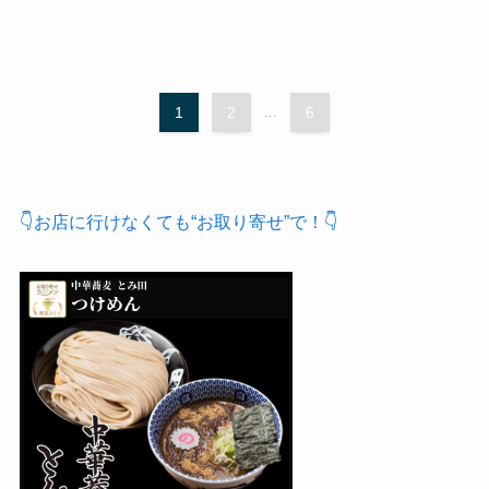
1
2
...
6
👇お店に行けなくても“お取り寄せ”で！👇