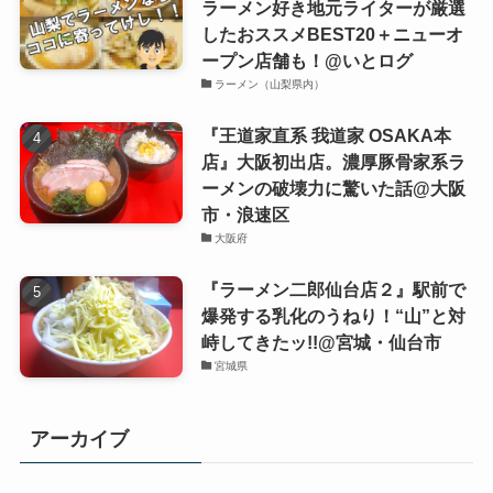
ラーメン好き地元ライターが厳選
したおススメBEST20＋ニューオ
ープン店舗も！@いとログ
ラーメン（山梨県内）
『王道家直系 我道家 OSAKA本
店』大阪初出店。濃厚豚骨家系ラ
ーメンの破壊力に驚いた話@大阪
市・浪速区
大阪府
『ラーメン二郎仙台店２』駅前で
爆発する乳化のうねり！“山”と対
峙してきたッ!!@宮城・仙台市
宮城県
アーカイブ