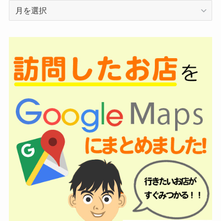
ア
ー
カ
イ
ブ