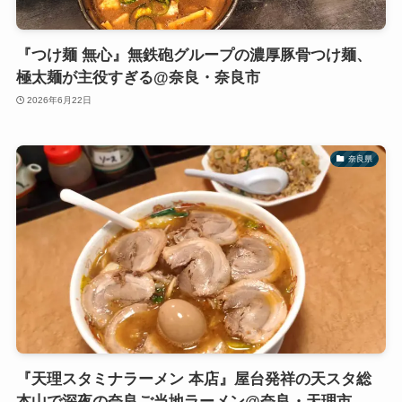
『つけ麺 無心』無鉄砲グループの濃厚豚骨つけ麺、
極太麺が主役すぎる@奈良・奈良市
2026年6月22日
奈良県
『天理スタミナラーメン 本店』屋台発祥の天スタ総
本山で深夜の奈良ご当地ラーメン@奈良・天理市