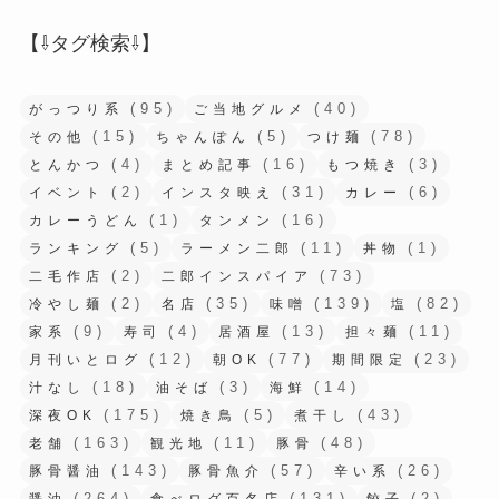
【⇩タグ検索⇩】
(95)
(40)
がっつり系
ご当地グルメ
(15)
(5)
(78)
その他
ちゃんぽん
つけ麺
(4)
(16)
(3)
とんかつ
まとめ記事
もつ焼き
(2)
(31)
(6)
イベント
インスタ映え
カレー
(1)
(16)
カレーうどん
タンメン
(5)
(11)
(1)
ランキング
ラーメン二郎
丼物
(2)
(73)
二毛作店
二郎インスパイア
(2)
(35)
(139)
(82)
冷やし麺
名店
味噌
塩
(9)
(4)
(13)
(11)
家系
寿司
居酒屋
担々麺
(12)
(77)
(23)
月刊いとログ
朝OK
期間限定
(18)
(3)
(14)
汁なし
油そば
海鮮
(175)
(5)
(43)
深夜OK
焼き鳥
煮干し
(163)
(11)
(48)
老舗
観光地
豚骨
(143)
(57)
(26)
豚骨醤油
豚骨魚介
辛い系
(264)
(131)
(2)