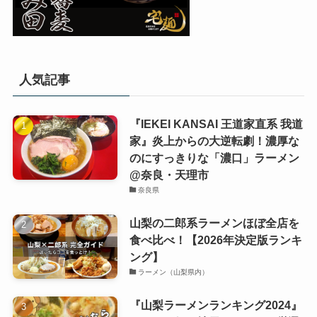
人気記事
『IEKEI KANSAI 王道家直系 我道
家』炎上からの大逆転劇！濃厚な
のにすっきりな「濃口」ラーメン
@奈良・天理市
奈良県
山梨の二郎系ラーメンほぼ全店を
食べ比べ！【2026年決定版ランキ
ング】
ラーメン（山梨県内）
『山梨ラーメンランキング2024』