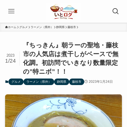
ホーム
グルメ
ラーメン（県外）
静岡県
藤枝市
『ちっきん』朝ラーの聖地・藤枝
市の人気店は煮干しがベースで無
2023
1/24
化調。初訪問でいきなり数量限定
の”特ニボ”！！
2023年1月24日
グルメ
ラーメン（県外）
静岡県
藤枝市