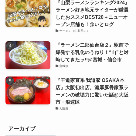
『山梨ラーメンランキング2024』
ラーメン好き地元ライターが厳選
したおススメBEST20＋ニューオ
ープン店舗も！@いとログ
ラーメン（山梨県内）
『ラーメン二郎仙台店２』駅前で
爆発する乳化のうねり！“山”と対
峙してきたッ!!@宮城・仙台市
宮城県
『王道家直系 我道家 OSAKA本
店』大阪初出店。濃厚豚骨家系ラ
ーメンの破壊力に驚いた話@大阪
市・浪速区
大阪府
アーカイブ