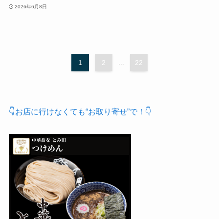
2026年6月8日
1
2
...
22
👇お店に行けなくても“お取り寄せ”で！👇