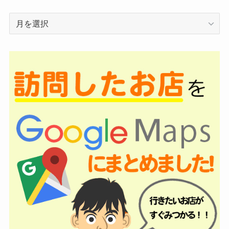
ア
ー
カ
イ
ブ