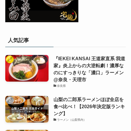
人気記事
『IEKEI KANSAI 王道家直系 我道
家』炎上からの大逆転劇！濃厚な
のにすっきりな「濃口」ラーメン
@奈良・天理市
奈良県
山梨の二郎系ラーメンほぼ全店を
食べ比べ！【2026年決定版ランキ
ング】
ラーメン（山梨県内）