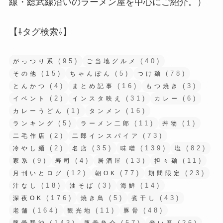
線・総武線沿いのラーメン屋を中心にご紹介。）
【⇩タグ検索⇩】
(95)
(40)
がっつり系
ご当地グルメ
(15)
(5)
(78)
その他
ちゃんぽん
つけ麺
(4)
(16)
(3)
とんかつ
まとめ記事
もつ焼き
(2)
(31)
(6)
イベント
インスタ映え
カレー
(1)
(16)
カレーうどん
タンメン
(5)
(11)
(1)
ランキング
ラーメン二郎
丼物
(2)
(73)
二毛作店
二郎インスパイア
(2)
(35)
(139)
(82)
冷やし麺
名店
味噌
塩
(9)
(4)
(13)
(11)
家系
寿司
居酒屋
担々麺
(12)
(77)
(23)
月刊いとログ
朝OK
期間限定
(18)
(3)
(14)
汁なし
油そば
海鮮
(176)
(5)
(43)
深夜OK
焼き鳥
煮干し
(164)
(11)
(48)
老舗
観光地
豚骨
(143)
(57)
(26)