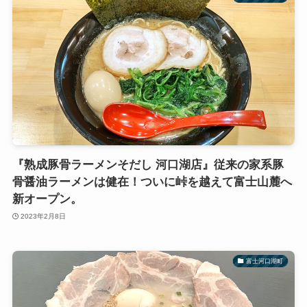
『熟成豚骨ラーメンそだし 河口湖店』従来の家系豚
骨醤油ラーメンは健在！ついに峠を越えて富士山麓へ
新オープン。
2023年2月8日
富士河口湖町