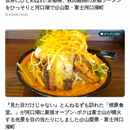
世界にひとめぼれ♪京都発、秋田経由の京都ラーメン
をひっそりと河口湖で@山梨・富士河口湖町
2024年7月1日
富士河口湖町
『見た目だけじゃない』とんねるずも訪れた「焼豚食
堂。」が河口湖に新規オープン♪ボクは富士山が噴火
する光景を目の当たりにしました@山梨県・富士河口
湖町