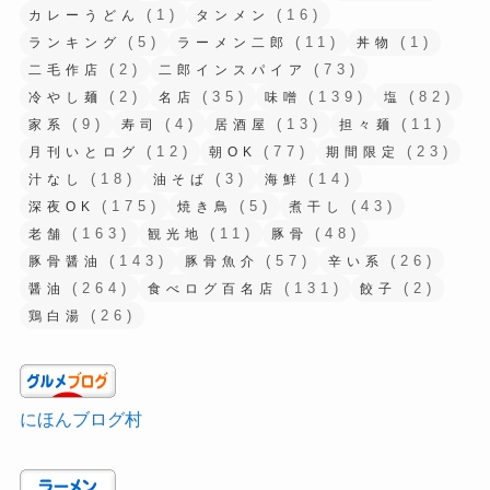
(1)
(16)
カレーうどん
タンメン
(5)
(11)
(1)
ランキング
ラーメン二郎
丼物
(2)
(73)
二毛作店
二郎インスパイア
(2)
(35)
(139)
(82)
冷やし麺
名店
味噌
塩
(9)
(4)
(13)
(11)
家系
寿司
居酒屋
担々麺
(12)
(77)
(23)
月刊いとログ
朝OK
期間限定
(18)
(3)
(14)
汁なし
油そば
海鮮
(175)
(5)
(43)
深夜OK
焼き鳥
煮干し
(163)
(11)
(48)
老舗
観光地
豚骨
(143)
(57)
(26)
豚骨醤油
豚骨魚介
辛い系
(264)
(131)
(2)
醤油
食べログ百名店
餃子
(26)
鶏白湯
にほんブログ村