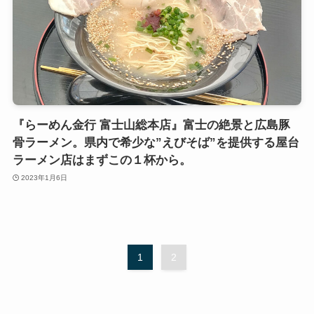
『らーめん金行 富士山総本店』富士の絶景と広島豚
骨ラーメン。県内で希少な”えびそば”を提供する屋台
ラーメン店はまずこの１杯から。
2023年1月6日
1
2