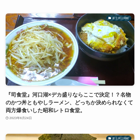
富士河口湖町
『司食堂』河口湖×デカ盛りならここで決定！？名物
のかつ丼ともやしラーメン、どっちか決められなくて
両方爆食いした昭和レトロ食堂。
2023年6月24日
富士河口湖町