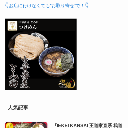
👇お店に行けなくても“お取り寄せ”で！👇
人気記事
『IEKEI KANSAI 王道家直系 我道