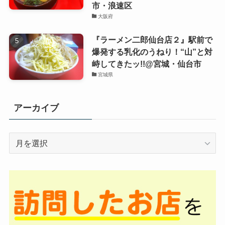
市・浪速区
大阪府
『ラーメン二郎仙台店２』駅前で
爆発する乳化のうねり！“山”と対
峙してきたッ!!@宮城・仙台市
宮城県
アーカイブ
ア
ー
カ
イ
ブ