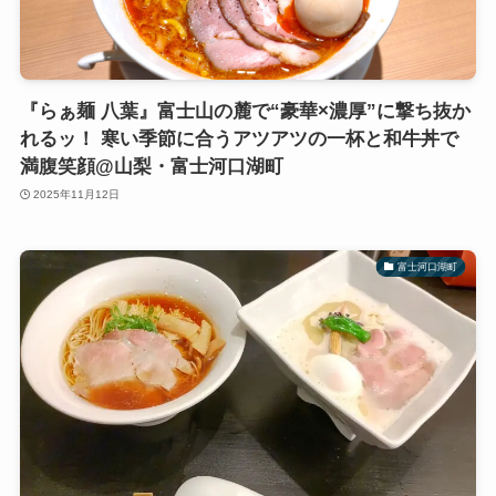
『らぁ麺 八葉』富士山の麓で“豪華×濃厚”に撃ち抜か
れるッ！ 寒い季節に合うアツアツの一杯と和牛丼で
満腹笑顔@山梨・富士河口湖町
2025年11月12日
富士河口湖町