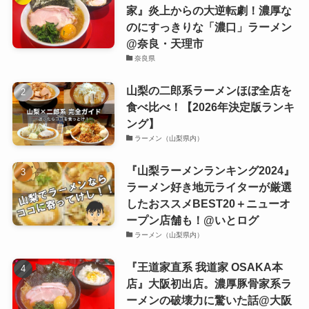
家』炎上からの大逆転劇！濃厚な
のにすっきりな「濃口」ラーメン
@奈良・天理市
奈良県
山梨の二郎系ラーメンほぼ全店を
食べ比べ！【2026年決定版ランキ
ング】
ラーメン（山梨県内）
『山梨ラーメンランキング2024』
ラーメン好き地元ライターが厳選
したおススメBEST20＋ニューオ
ープン店舗も！@いとログ
ラーメン（山梨県内）
『王道家直系 我道家 OSAKA本
店』大阪初出店。濃厚豚骨家系ラ
ーメンの破壊力に驚いた話@大阪