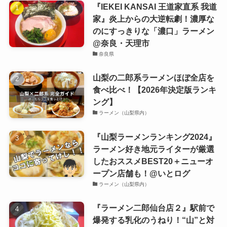
『IEKEI KANSAI 王道家直系 我道
家』炎上からの大逆転劇！濃厚な
のにすっきりな「濃口」ラーメン
@奈良・天理市
奈良県
山梨の二郎系ラーメンほぼ全店を
食べ比べ！【2026年決定版ランキ
ング】
ラーメン（山梨県内）
『山梨ラーメンランキング2024』
ラーメン好き地元ライターが厳選
したおススメBEST20＋ニューオ
ープン店舗も！@いとログ
ラーメン（山梨県内）
『ラーメン二郎仙台店２』駅前で
爆発する乳化のうねり！“山”と対