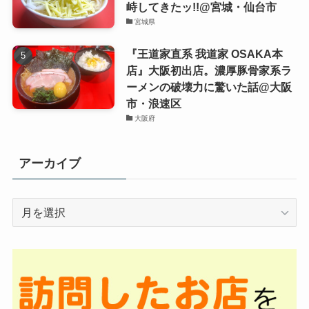
峙してきたッ!!@宮城・仙台市
宮城県
『王道家直系 我道家 OSAKA本
店』大阪初出店。濃厚豚骨家系ラ
ーメンの破壊力に驚いた話@大阪
市・浪速区
大阪府
アーカイブ
ア
ー
カ
イ
ブ