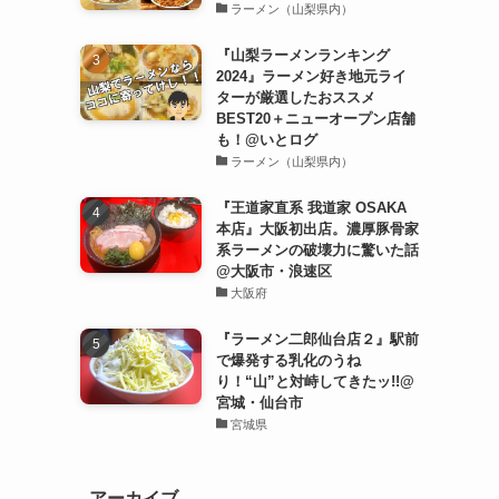
ラーメン（山梨県内）
『山梨ラーメンランキング
2024』ラーメン好き地元ライ
ターが厳選したおススメ
BEST20＋ニューオープン店舗
も！@いとログ
ラーメン（山梨県内）
『王道家直系 我道家 OSAKA
本店』大阪初出店。濃厚豚骨家
系ラーメンの破壊力に驚いた話
@大阪市・浪速区
大阪府
『ラーメン二郎仙台店２』駅前
で爆発する乳化のうね
り！“山”と対峙してきたッ!!@
宮城・仙台市
宮城県
アーカイブ