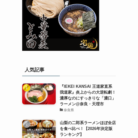
人気記事
『IEKEI KANSAI 王道家直系
我道家』炎上からの大逆転劇！
濃厚なのにすっきりな「濃口」
ラーメン@奈良・天理市
奈良県
山梨の二郎系ラーメンほぼ全店
を食べ比べ！【2026年決定版
ランキング】