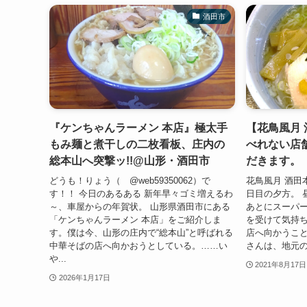
酒田市
『ケンちゃんラーメン 本店』極太手
【花鳥風月
もみ麺と煮干しの二枚看板、庄内の
べれない店
総本山へ突撃ッ!!@山形・酒田市
だきます。
どうも！りょう（ @web59350062）で
花鳥風月 酒田
す！！ 今日のあるある 新年早々ゴミ増えるわ
日目の夕方。 
～、車屋からの年賀状。 山形県酒田市にある
あとにスーパ
「ケンちゃんラーメン 本店」をご紹介しま
を受けて気持
す。僕は今、山形の庄内で“総本山”と呼ばれる
店へ向かうこと
中華そばの店へ向かおうとしている。……い
さんは、地元の
や...
2021年8月17日
2026年1月17日