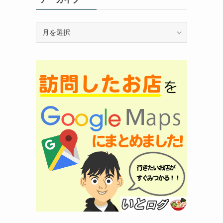
ア
ー
カ
イ
ブ