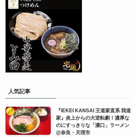
人気記事
『IEKEI KANSAI 王道家直系 我道
家』炎上からの大逆転劇！濃厚な
のにすっきりな「濃口」ラーメン
@奈良・天理市