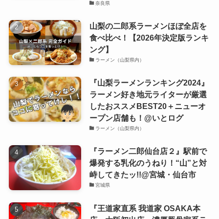
奈良県
山梨の二郎系ラーメンほぼ全店を
食べ比べ！【2026年決定版ランキ
ング】
ラーメン（山梨県内）
『山梨ラーメンランキング2024』
ラーメン好き地元ライターが厳選
したおススメBEST20＋ニューオ
ープン店舗も！@いとログ
ラーメン（山梨県内）
『ラーメン二郎仙台店２』駅前で
爆発する乳化のうねり！“山”と対
峙してきたッ!!@宮城・仙台市
宮城県
『王道家直系 我道家 OSAKA本