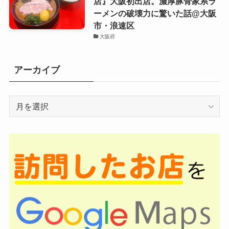
店』大阪初出店。濃厚豚骨家系ラ
ーメンの破壊力に驚いた話@大阪
市・浪速区
大阪府
アーカイブ
ア
ー
カ
イ
ブ