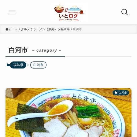
ホーム
グルメ
ラーメン（県外）
福島県
白河市
白河市
– category –
福島県
白河市
白河市