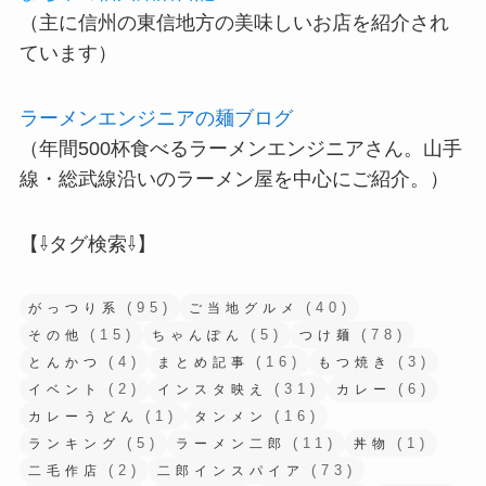
（主に信州の東信地方の美味しいお店を紹介され
ています）
ラーメンエンジニアの麺ブログ
（年間500杯食べるラーメンエンジニアさん。山手
線・総武線沿いのラーメン屋を中心にご紹介。）
【⇩タグ検索⇩】
(95)
(40)
がっつり系
ご当地グルメ
(15)
(5)
(78)
その他
ちゃんぽん
つけ麺
(4)
(16)
(3)
とんかつ
まとめ記事
もつ焼き
(2)
(31)
(6)
イベント
インスタ映え
カレー
(1)
(16)
カレーうどん
タンメン
(5)
(11)
(1)
ランキング
ラーメン二郎
丼物
(2)
(73)
二毛作店
二郎インスパイア