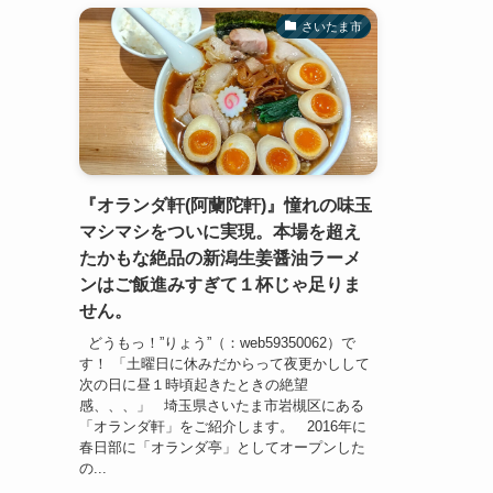
さいたま市
『オランダ軒(阿蘭陀軒)』憧れの味玉
マシマシをついに実現。本場を超え
たかもな絶品の新潟生姜醤油ラーメ
ンはご飯進みすぎて１杯じゃ足りま
せん。
どうもっ！”りょう”（：web59350062）で
す！ 「土曜日に休みだからって夜更かしして
次の日に昼１時頃起きたときの絶望
感、、、」 埼玉県さいたま市岩槻区にある
「オランダ軒」をご紹介します。 2016年に
春日部に「オランダ亭」としてオープンした
の...