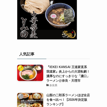
人気記事
『IEKEI KANSAI 王道家直系
我道家』炎上からの大逆転劇！
濃厚なのにすっきりな「濃口」
ラーメン@奈良・天理市
奈良県
山梨の二郎系ラーメンほぼ全店
を食べ比べ！【2026年決定版
ランキング】