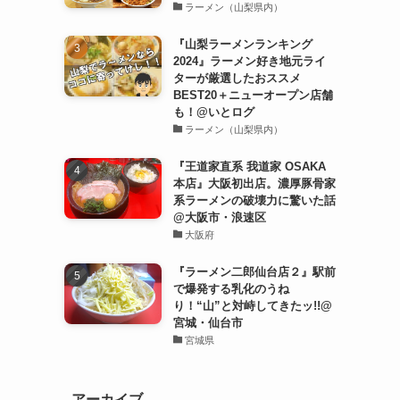
ラーメン（山梨県内）
『山梨ラーメンランキング
2024』ラーメン好き地元ライ
ターが厳選したおススメ
BEST20＋ニューオープン店舗
も！@いとログ
ラーメン（山梨県内）
『王道家直系 我道家 OSAKA
本店』大阪初出店。濃厚豚骨家
系ラーメンの破壊力に驚いた話
@大阪市・浪速区
大阪府
『ラーメン二郎仙台店２』駅前
で爆発する乳化のうね
り！“山”と対峙してきたッ!!@
宮城・仙台市
宮城県
アーカイブ