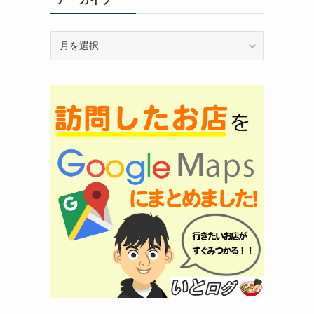
ア
ー
カ
イ
ブ