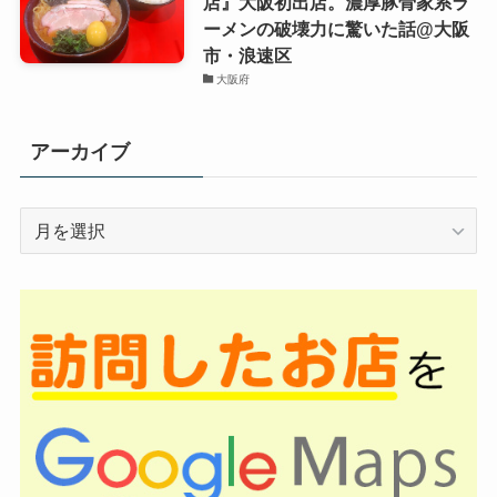
店』大阪初出店。濃厚豚骨家系ラ
ーメンの破壊力に驚いた話@大阪
市・浪速区
大阪府
アーカイブ
ア
ー
カ
イ
ブ