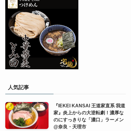
人気記事
『IEKEI KANSAI 王道家直系 我道
家』炎上からの大逆転劇！濃厚な
のにすっきりな「濃口」ラーメン
@奈良・天理市