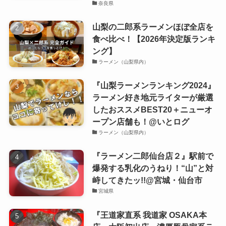
奈良県
山梨の二郎系ラーメンほぼ全店を
食べ比べ！【2026年決定版ランキ
ング】
ラーメン（山梨県内）
『山梨ラーメンランキング2024』
ラーメン好き地元ライターが厳選
したおススメBEST20＋ニューオ
ープン店舗も！@いとログ
ラーメン（山梨県内）
『ラーメン二郎仙台店２』駅前で
爆発する乳化のうねり！“山”と対
峙してきたッ!!@宮城・仙台市
宮城県
『王道家直系 我道家 OSAKA本