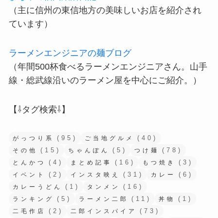
（主に信州の東信地方の美味しいお店を紹介され
ています）
ラーメンエンジニアの麺ブログ
（年間500杯食べるラーメンエンジニアさん。山手
線・総武線沿いのラーメン屋を中心にご紹介。）
【⇩タグ検索⇩】
(95)
(40)
がっつり系
ご当地グルメ
(15)
(5)
(78)
その他
ちゃんぽん
つけ麺
(4)
(16)
(3)
とんかつ
まとめ記事
もつ焼き
(2)
(31)
(6)
イベント
インスタ映え
カレー
(1)
(16)
カレーうどん
タンメン
(5)
(11)
(1)
ランキング
ラーメン二郎
丼物
(2)
(73)
二毛作店
二郎インスパイア