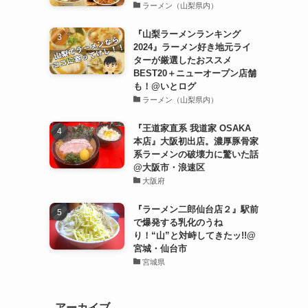
ラーメン（山梨県内）
『山梨ラーメンランキング
2024』ラーメン好き地元ライ
ターが厳選したおススメ
BEST20＋ニューオープン店舗
も！@いとログ
ラーメン（山梨県内）
『王道家直系 我道家 OSAKA
本店』大阪初出店。濃厚豚骨家
系ラーメンの破壊力に驚いた話
@大阪市・浪速区
大阪府
『ラーメン二郎仙台店２』駅前
で爆発する乳化のうね
り！“山”と対峙してきたッ!!@
宮城・仙台市
宮城県
アーカイブ