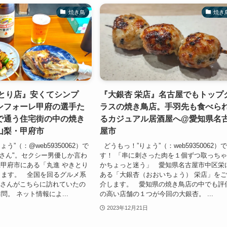
焼き鳥
焼き
きとり店』安くてシンプ
『大銀杏 栄店』名古屋でもトップ
ンフォーレ甲府の選手た
ラスの焼き鳥店。手羽先も食べら
で通う住宅街の中の焼き
るカジュアル居酒屋へ@愛知県名
山梨・甲府市
屋市
う”（：@web59350062）で
どうもっ！”りょう”（：web59350062）
ネさん"。セクシー男優しか言わ
す！ 「串に刺さった肉を１個ずつ取っち
甲府市にある「丸進 やきとり
かちょっと迷う」 愛知県名古屋市中区栄
します。 全国を回るグルメ系
ある「大銀杏（おおいちょう） 栄店」を
のごうさんがこちらに訪れていたの
介します。 愛知県の焼き鳥店の中でも評
問。 ネット情報によ...
の高い店舗の１つが今回の大銀杏。 ...
2023年12月21日