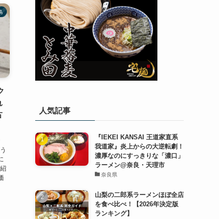
鳥
ク
れ
人気記事
古
『IEKEI KANSAI 王道家直系
で
我道家』炎上からの大逆転劇！
ゃう
濃厚なのにすっきりな「濃口」
に
ラーメン@奈良・天理市
ご紹
奈良県
価
山梨の二郎系ラーメンほぼ全店
を食べ比べ！【2026年決定版
ランキング】