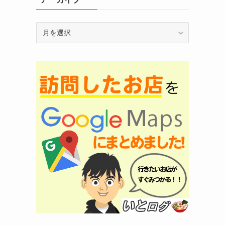
ア
ー
カ
イ
ブ