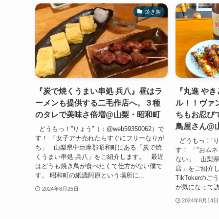
焼き鳥
『炭で焼くうまい串処 兵八』昼はラ
『丸進 や
ーメンも提供する二毛作店へ。３種
ル！！ヴァ
のタレで美味さ倍増@山梨・昭和町
ちもお忍び
鳥屋さん@
どうもっ！”りょう”（：@web59350062）で
す！ 「女子アナ売れたらすぐにフリーなりが
どうもっ！”りょ
ち」 山梨県中巨摩郡昭和町にある「炭で焼
す！ 「"おム
くうまい串処 兵八」をご紹介します。 最近
ない」 山梨県
はどうも焼き鳥が食べたくて仕方がない僕で
店」をご紹介
す。 昭和町の紙漉阿原という場所に...
TikToker
が気になって訪
2024年8月25日
2024年8月14日