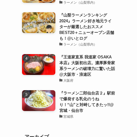
ラーメン（山梨県内）
『山梨ラーメンランキング
2024』ラーメン好き地元ライ
ターが厳選したおススメ
BEST20＋ニューオープン店舗
も！@いとログ
ラーメン（山梨県内）
『王道家直系 我道家 OSAKA
本店』大阪初出店。濃厚豚骨家
系ラーメンの破壊力に驚いた話
@大阪市・浪速区
大阪府
『ラーメン二郎仙台店２』駅前
で爆発する乳化のうね
り！“山”と対峙してきたッ!!@
宮城・仙台市
宮城県
アーカイブ