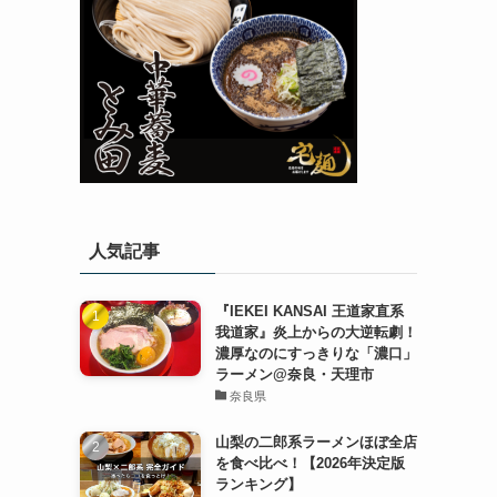
人気記事
『IEKEI KANSAI 王道家直系
我道家』炎上からの大逆転劇！
濃厚なのにすっきりな「濃口」
ラーメン@奈良・天理市
奈良県
山梨の二郎系ラーメンほぼ全店
を食べ比べ！【2026年決定版
ランキング】