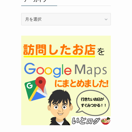
ア
ー
カ
イ
ブ